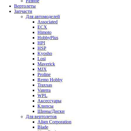
Разное
Вертолеты
Запчасти
Для автомоделей
Associated
ECX
Himoto
HobbyPlus
HPI
HSP
Kyosho
Losi
Maverick
MJX
Proline
Remo Hobby
Traxxas
Vaterra
WPL
Аксессуары
Клипсы
Шины/Диски
Для вертолетов
Align Corporation
Blade