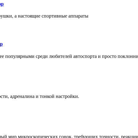
ор
рушки, а настоящие спортивные аппараты
ор
лее популярными среди любителей автоспорта и просто поклонн
ти, адреналина и тонкой настройки.
елый мир микроскопических гонок, требующих точности, реакци