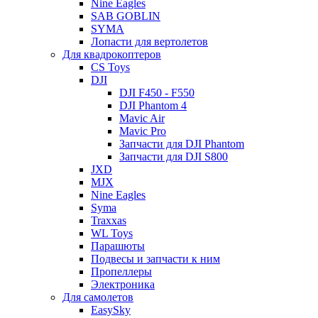
Nine Eagles
SAB GOBLIN
SYMA
Лопасти для вертолетов
Для квадрокоптеров
CS Toys
DJI
DJI F450 - F550
DJI Phantom 4
Mavic Air
Mavic Pro
Запчасти для DJI Phantom
Запчасти для DJI S800
JXD
MJX
Nine Eagles
Syma
Traxxas
WL Toys
Парашюты
Подвесы и запчасти к ним
Пропеллеры
Электроника
Для самолетов
EasySky