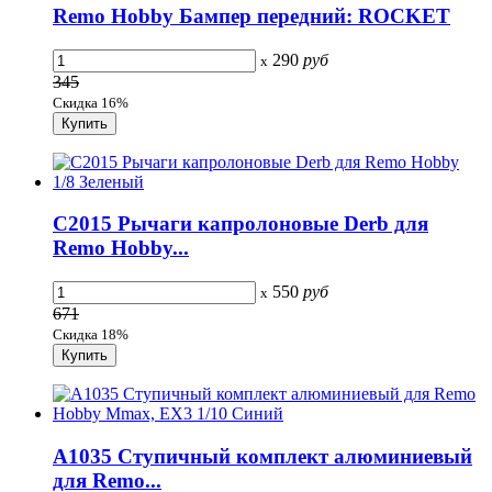
Remo Hobby Бампер передний: ROCKET
290
руб
x
345
Скидка 16%
C2015 Рычаги капролоновые Derb для
Remo Hobby...
550
руб
x
671
Скидка 18%
A1035 Ступичный комплект алюминиевый
для Remo...