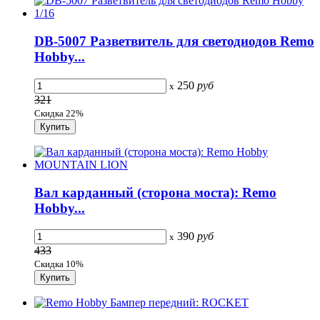
DB-5007 Разветвитель для светодиодов Remo
Hobby...
250
руб
x
321
Скидка 22%
Вал карданный (сторона моста): Remo
Hobby...
390
руб
x
433
Скидка 10%