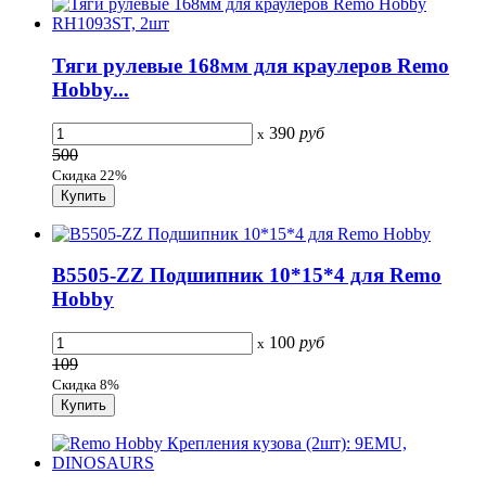
Тяги рулевые 168мм для краулеров Remo
Hobby...
390
руб
x
500
Скидка 22%
B5505-ZZ Подшипник 10*15*4 для Remo
Hobby
100
руб
x
109
Скидка 8%