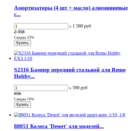
Амортизаторы (4 шт + масло) алюминиевые
с...
1 580
руб
x
2 358
Скидка 33%
S2316 Бампер передний стальной для Remo
Hobby...
590
руб
x
656
Скидка 10%
88051 Колеса 'Desert' для моделей...