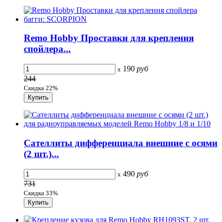
Remo Hobby Проставки для крепления
спойлера...
190
руб
x
244
Скидка 22%
Сателлиты дифференциала внешние с осями
(2 шт.)...
490
руб
x
731
Скидка 33%