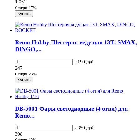
1 061
Скидка 17%
Remo Hobby Шестерня ведущая 13T: SMAX,
DINGO,...
190
руб
x
247
Скидка 23%
DB-5001 Фары светодиодные (4 огня) для
Remo...
350
руб
x
398
Скидка 12%