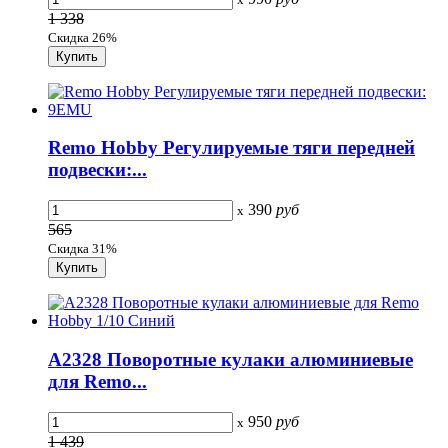
1 338
Скидка 26%
Remo Hobby Регулируемые тяги передней
подвески:...
390
руб
x
565
Скидка 31%
A2328 Поворотные кулаки алюминиевые
для Remo...
950
руб
x
1 439