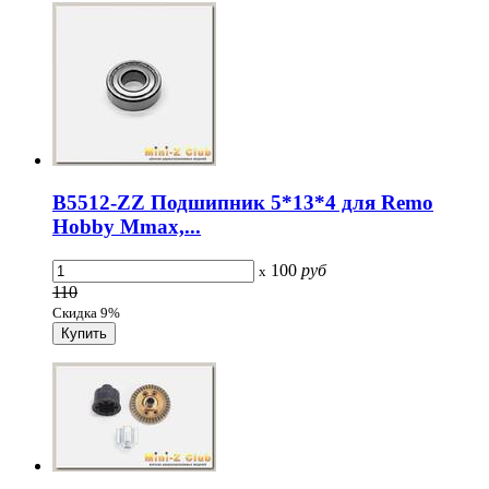
B5512-ZZ Подшипник 5*13*4 для Remo
Hobby Mmax,...
100
руб
x
110
Скидка 9%