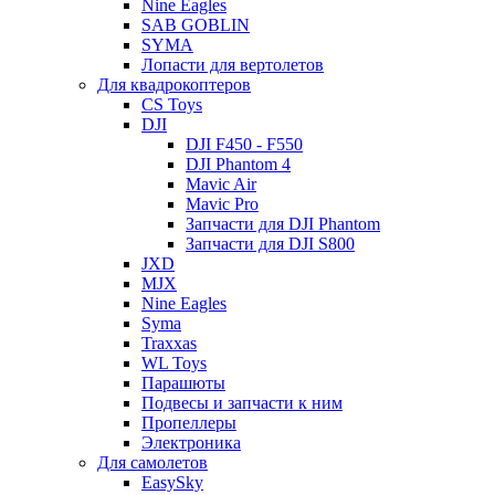
Nine Eagles
SAB GOBLIN
SYMA
Лопасти для вертолетов
Для квадрокоптеров
CS Toys
DJI
DJI F450 - F550
DJI Phantom 4
Mavic Air
Mavic Pro
Запчасти для DJI Phantom
Запчасти для DJI S800
JXD
MJX
Nine Eagles
Syma
Traxxas
WL Toys
Парашюты
Подвесы и запчасти к ним
Пропеллеры
Электроника
Для самолетов
EasySky