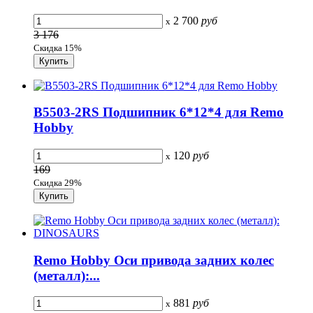
2 700
руб
x
3 176
Скидка 15%
B5503-2RS Подшипник 6*12*4 для Remo
Hobby
120
руб
x
169
Скидка 29%
Remo Hobby Оси привода задних колес
(металл):...
881
руб
x