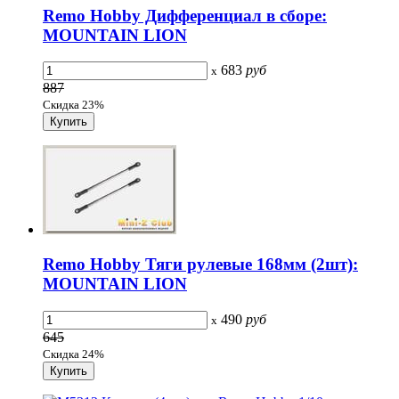
Remo Hobby Дифференциал в сборе:
MOUNTAIN LION
683
руб
x
887
Скидка 23%
Remo Hobby Тяги рулевые 168мм (2шт):
MOUNTAIN LION
490
руб
x
645
Скидка 24%