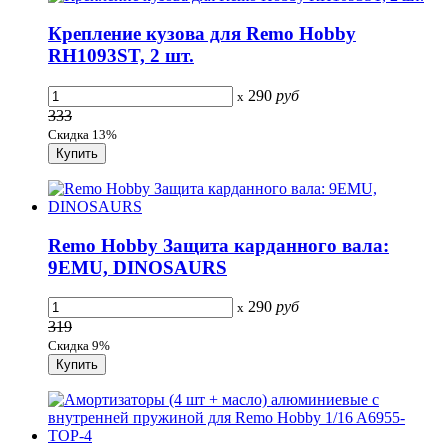
Крепление кузова для Remo Hobby
RH1093ST, 2 шт.
290
руб
x
333
Скидка 13%
Remo Hobby Защита карданного вала:
9EMU, DINOSAURS
290
руб
x
319
Скидка 9%