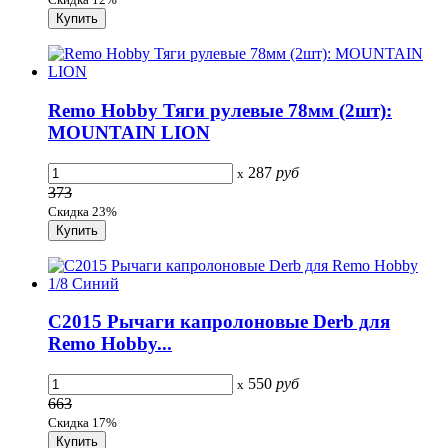
Remo Hobby Тяги рулевые 78мм (2шт):
MOUNTAIN LION
287
руб
x
373
Скидка 23%
C2015 Рычаги капролоновые Derb для
Remo Hobby...
550
руб
x
663
Скидка 17%