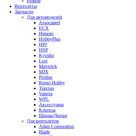
Разное
Вертолеты
Запчасти
Для автомоделей
Associated
ECX
Himoto
HobbyPlus
HPI
HSP
Kyosho
Losi
Maverick
MJX
Proline
Remo Hobby
Traxxas
Vaterra
WPL
Аксессуары
Клипсы
Шины/Диски
Для вертолетов
Align Corporation
Blade