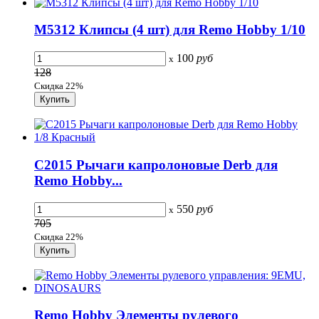
M5312 Клипсы (4 шт) для Remo Hobby 1/10
100
руб
x
128
Скидка 22%
C2015 Рычаги капролоновые Derb для
Remo Hobby...
550
руб
x
705
Скидка 22%
Remo Hobby Элементы рулевого