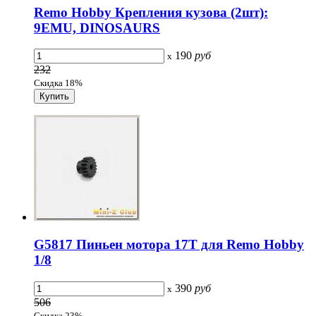
Remo Hobby Крепления кузова (2шт):
9EMU, DINOSAURS
190
руб
x
232
Скидка 18%
G5817 Пиньен мотора 17T для Remo Hobby
1/8
390
руб
x
506
Скидка 23%