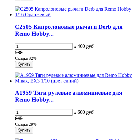
C2505 Капролоновые рычаги Derb для
Remo Hobby...
400
руб
x
588
Скидка 32%
A1959 Тяги рулевые алюминиевые для
Remo Hobby...
600
руб
x
845
Скидка 29%