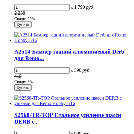
1 790
руб
x
2 238
Скидка 20%
A2514 Бампер задний алюминиевый Derb
для Remo...
390
руб
x
415
Скидка 6%
S2568-TR-TOP Стальное усиление шасси
DERB с...
990
руб
x