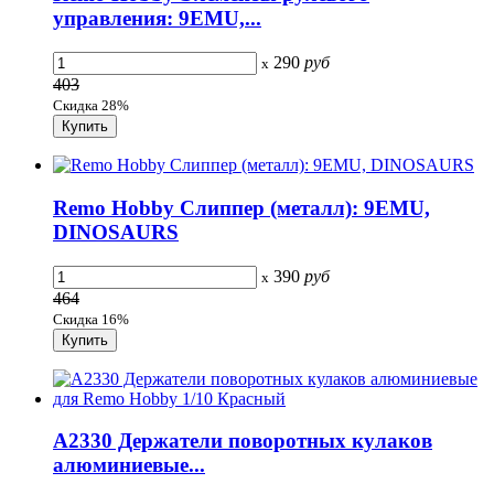
управления: 9EMU,...
290
руб
x
403
Скидка 28%
Remo Hobby Слиппер (металл): 9EMU,
DINOSAURS
390
руб
x
464
Скидка 16%
A2330 Держатели поворотных кулаков
алюминиевые...