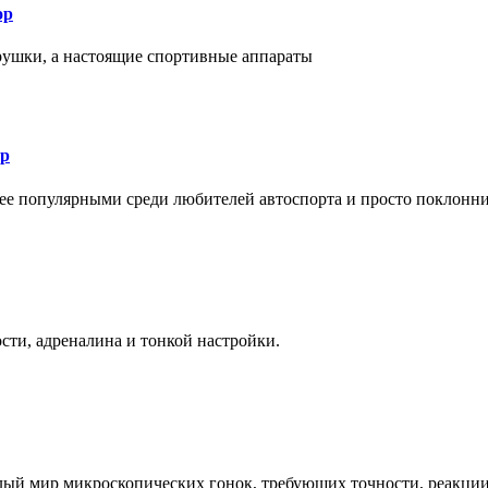
ор
рушки, а настоящие спортивные аппараты
ор
лее популярными среди любителей автоспорта и просто поклонн
ти, адреналина и тонкой настройки.
елый мир микроскопических гонок, требующих точности, реакци