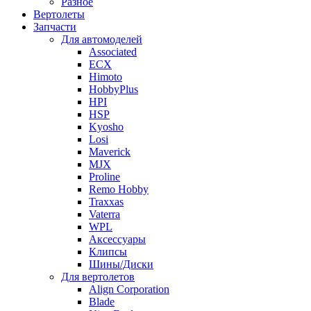
Разное
Вертолеты
Запчасти
Для автомоделей
Associated
ECX
Himoto
HobbyPlus
HPI
HSP
Kyosho
Losi
Maverick
MJX
Proline
Remo Hobby
Traxxas
Vaterra
WPL
Аксессуары
Клипсы
Шины/Диски
Для вертолетов
Align Corporation
Blade