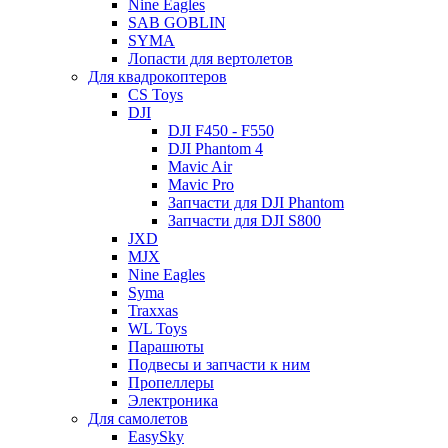
Nine Eagles
SAB GOBLIN
SYMA
Лопасти для вертолетов
Для квадрокоптеров
CS Toys
DJI
DJI F450 - F550
DJI Phantom 4
Mavic Air
Mavic Pro
Запчасти для DJI Phantom
Запчасти для DJI S800
JXD
MJX
Nine Eagles
Syma
Traxxas
WL Toys
Парашюты
Подвесы и запчасти к ним
Пропеллеры
Электроника
Для самолетов
EasySky