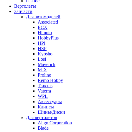
Разное
Вертолеты
Запчасти
Для автомоделей
Associated
ECX
Himoto
HobbyPlus
HPI
HSP
Kyosho
Losi
Maverick
MJX
Proline
Remo Hobby
Traxxas
Vaterra
WPL
Аксессуары
Клипсы
Шины/Диски
Для вертолетов
Align Corporation
Blade