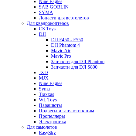
Nine Eagles
SAB GOBLIN
SYMA
Лопасти для вертолетов
Для квадрокоптеров
CS Toys
DJI
DJI F450 - F550
DJI Phantom 4
Mavic Air
Mavic Pro
Запчасти для DJI Phantom
Запчасти для DJI S800
JXD
MJX
Nine Eagles
Syma
Traxxas
WL Toys
Парашюты
Подвесы и запчасти к ним
Пропеллеры
Электроника
Для самолетов
EasySky