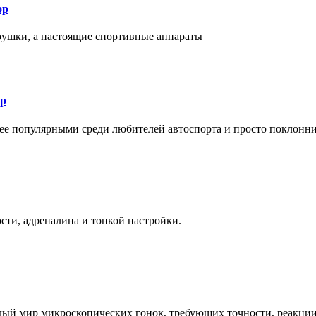
ор
рушки, а настоящие спортивные аппараты
ор
лее популярными среди любителей автоспорта и просто поклонн
ти, адреналина и тонкой настройки.
елый мир микроскопических гонок, требующих точности, реакци