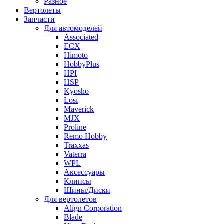
Разное
Вертолеты
Запчасти
Для автомоделей
Associated
ECX
Himoto
HobbyPlus
HPI
HSP
Kyosho
Losi
Maverick
MJX
Proline
Remo Hobby
Traxxas
Vaterra
WPL
Аксессуары
Клипсы
Шины/Диски
Для вертолетов
Align Corporation
Blade