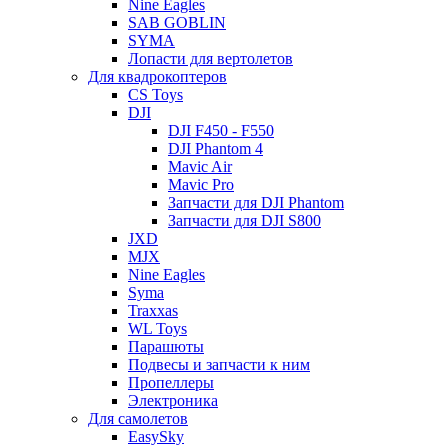
Nine Eagles
SAB GOBLIN
SYMA
Лопасти для вертолетов
Для квадрокоптеров
CS Toys
DJI
DJI F450 - F550
DJI Phantom 4
Mavic Air
Mavic Pro
Запчасти для DJI Phantom
Запчасти для DJI S800
JXD
MJX
Nine Eagles
Syma
Traxxas
WL Toys
Парашюты
Подвесы и запчасти к ним
Пропеллеры
Электроника
Для самолетов
EasySky