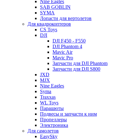
Nine Eagles
SAB GOBLIN
SYMA
Лопасти для вертолетов
Для квадрокоптеров
CS Toys
DJI
DJI F450 - F550
DJI Phantom 4
Mavic Air
Mavic Pro
Запчасти для DJI Phantom
Запчасти для DJI S800
JXD
MJX
Nine Eagles
Syma
Traxxas
WL Toys
Парашюты
Подвесы и запчасти к ним
Пропеллеры
Электроника
Для самолетов
EasySky