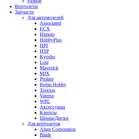
Разное
Вертолеты
Запчасти
Для автомоделей
Associated
ECX
Himoto
HobbyPlus
HPI
HSP
Kyosho
Losi
Maverick
MJX
Proline
Remo Hobby
Traxxas
Vaterra
WPL
Аксессуары
Клипсы
Шины/Диски
Для вертолетов
Align Corporation
Blade