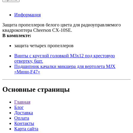
Информация
Защита пропеллеров белого цвета для радиоуправляемого
квадрокоптера Cheerson CX-10SE.
В комплекте:
защита четырех пропеллеров
Винты с круглой головкой M3х12 под крестовую
отвертку, 6шт.
Подшипник качалки микшера для вертолета MJX
«Мини-F47»
Основные
страницы
Главная
Блог
Доставка
Оплата
Контакты
Карта сайта