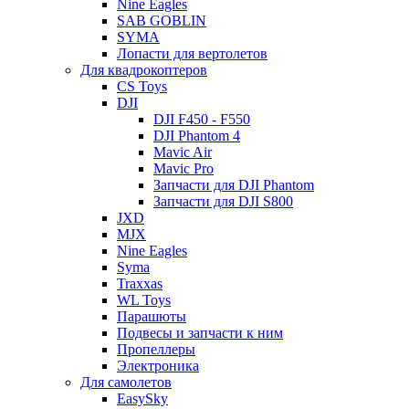
Nine Eagles
SAB GOBLIN
SYMA
Лопасти для вертолетов
Для квадрокоптеров
CS Toys
DJI
DJI F450 - F550
DJI Phantom 4
Mavic Air
Mavic Pro
Запчасти для DJI Phantom
Запчасти для DJI S800
JXD
MJX
Nine Eagles
Syma
Traxxas
WL Toys
Парашюты
Подвесы и запчасти к ним
Пропеллеры
Электроника
Для самолетов
EasySky