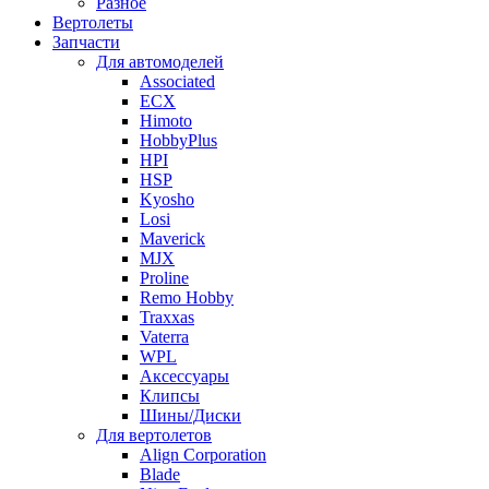
Разное
Вертолеты
Запчасти
Для автомоделей
Associated
ECX
Himoto
HobbyPlus
HPI
HSP
Kyosho
Losi
Maverick
MJX
Proline
Remo Hobby
Traxxas
Vaterra
WPL
Аксессуары
Клипсы
Шины/Диски
Для вертолетов
Align Corporation
Blade