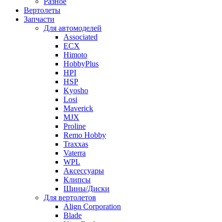
Разное
Вертолеты
Запчасти
Для автомоделей
Associated
ECX
Himoto
HobbyPlus
HPI
HSP
Kyosho
Losi
Maverick
MJX
Proline
Remo Hobby
Traxxas
Vaterra
WPL
Аксессуары
Клипсы
Шины/Диски
Для вертолетов
Align Corporation
Blade