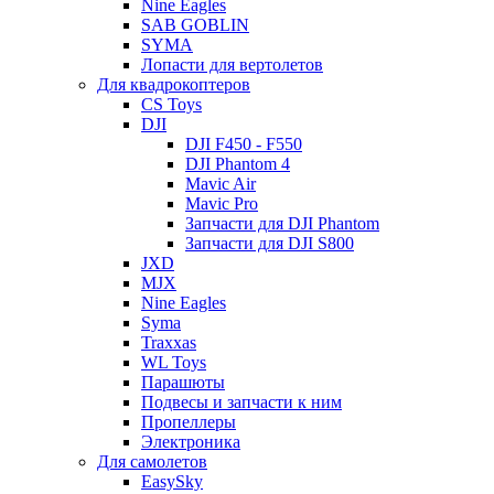
Nine Eagles
SAB GOBLIN
SYMA
Лопасти для вертолетов
Для квадрокоптеров
CS Toys
DJI
DJI F450 - F550
DJI Phantom 4
Mavic Air
Mavic Pro
Запчасти для DJI Phantom
Запчасти для DJI S800
JXD
MJX
Nine Eagles
Syma
Traxxas
WL Toys
Парашюты
Подвесы и запчасти к ним
Пропеллеры
Электроника
Для самолетов
EasySky