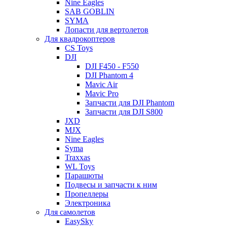
Nine Eagles
SAB GOBLIN
SYMA
Лопасти для вертолетов
Для квадрокоптеров
CS Toys
DJI
DJI F450 - F550
DJI Phantom 4
Mavic Air
Mavic Pro
Запчасти для DJI Phantom
Запчасти для DJI S800
JXD
MJX
Nine Eagles
Syma
Traxxas
WL Toys
Парашюты
Подвесы и запчасти к ним
Пропеллеры
Электроника
Для самолетов
EasySky