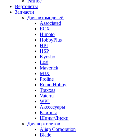
Разное
Вертолеты
Запчасти
Для автомоделей
Associated
ECX
Himoto
HobbyPlus
HPI
HSP
Kyosho
Losi
Maverick
MJX
Proline
Remo Hobby
Traxxas
Vaterra
WPL
Аксессуары
Клипсы
Шины/Диски
Для вертолетов
Align Corporation
Blade