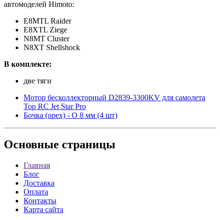
автомоделей Himoto:
E8MTL Raider
E8XTL Ziege
N8MT Cluster
N8XT Shellshock
В комплекте:
две тяги
Мотор бесколлекторный D2839-3300KV для самолета
Top RC Jet Star Pro
Бочка (орех) - O 8 мм (4 шт)
Основные
страницы
Главная
Блог
Доставка
Оплата
Контакты
Карта сайта