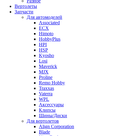
Разное
Вертолеты
Запчасти
Для автомоделей
Associated
ECX
Himoto
HobbyPlus
HPI
HSP
Kyosho
Losi
Maverick
MJX
Proline
Remo Hobby
Traxxas
Vaterra
WPL
Аксессуары
Клипсы
Шины/Диски
Для вертолетов
Align Corporation
Blade