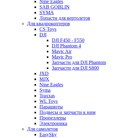
Nine Eagles
SAB GOBLIN
SYMA
Лопасти для вертолетов
Для квадрокоптеров
CS Toys
DJI
DJI F450 - F550
DJI Phantom 4
Mavic Air
Mavic Pro
Запчасти для DJI Phantom
Запчасти для DJI S800
JXD
MJX
Nine Eagles
Syma
Traxxas
WL Toys
Парашюты
Подвесы и запчасти к ним
Пропеллеры
Электроника
Для самолетов
EasySky