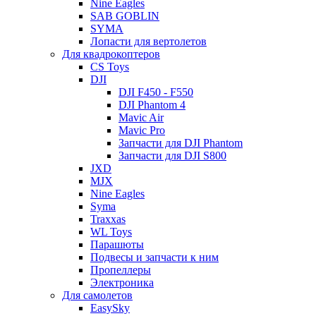
Nine Eagles
SAB GOBLIN
SYMA
Лопасти для вертолетов
Для квадрокоптеров
CS Toys
DJI
DJI F450 - F550
DJI Phantom 4
Mavic Air
Mavic Pro
Запчасти для DJI Phantom
Запчасти для DJI S800
JXD
MJX
Nine Eagles
Syma
Traxxas
WL Toys
Парашюты
Подвесы и запчасти к ним
Пропеллеры
Электроника
Для самолетов
EasySky