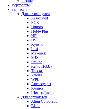
Разное
Вертолеты
Запчасти
Для автомоделей
Associated
ECX
Himoto
HobbyPlus
HPI
HSP
Kyosho
Losi
Maverick
MJX
Proline
Remo Hobby
Traxxas
Vaterra
WPL
Аксессуары
Клипсы
Шины/Диски
Для вертолетов
Align Corporation
Blade