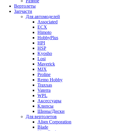
Разное
Вертолеты
Запчасти
Для автомоделей
Associated
ECX
Himoto
HobbyPlus
HPI
HSP
Kyosho
Losi
Maverick
MJX
Proline
Remo Hobby
Traxxas
Vaterra
WPL
Аксессуары
Клипсы
Шины/Диски
Для вертолетов
Align Corporation
Blade