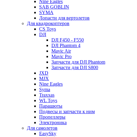
Nine Eagles
SAB GOBLIN
SYMA
Лопасти для вертолетов
Для квадрокоптеров
CS Toys
DJI
DJI F450 - F550
DJI Phantom 4
Mavic Air
Mavic Pro
Запчасти для DJI Phantom
Запчасти для DJI S800
JXD
MJX
Nine Eagles
Syma
Traxxas
WL Toys
Парашюты
Подвесы и запчасти к ним
Пропеллеры
Электроника
Для самолетов
EasySky