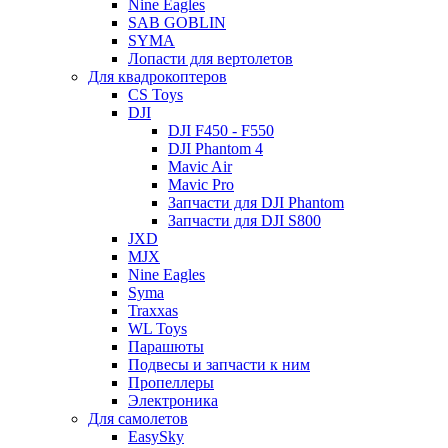
Nine Eagles
SAB GOBLIN
SYMA
Лопасти для вертолетов
Для квадрокоптеров
CS Toys
DJI
DJI F450 - F550
DJI Phantom 4
Mavic Air
Mavic Pro
Запчасти для DJI Phantom
Запчасти для DJI S800
JXD
MJX
Nine Eagles
Syma
Traxxas
WL Toys
Парашюты
Подвесы и запчасти к ним
Пропеллеры
Электроника
Для самолетов
EasySky