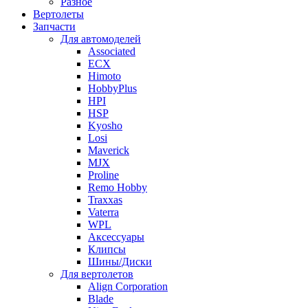
Разное
Вертолеты
Запчасти
Для автомоделей
Associated
ECX
Himoto
HobbyPlus
HPI
HSP
Kyosho
Losi
Maverick
MJX
Proline
Remo Hobby
Traxxas
Vaterra
WPL
Аксессуары
Клипсы
Шины/Диски
Для вертолетов
Align Corporation
Blade