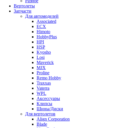
Разное
Вертолеты
Запчасти
Для автомоделей
Associated
ECX
Himoto
HobbyPlus
HPI
HSP
Kyosho
Losi
Maverick
MJX
Proline
Remo Hobby
Traxxas
Vaterra
WPL
Аксессуары
Клипсы
Шины/Диски
Для вертолетов
Align Corporation
Blade