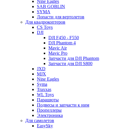
Nine Eagles
SAB GOBLIN
SYMA
Лопасти для вертолетов
Для квадрокоптеров
CS Toys
DJI
DJI F450 - F550
DJI Phantom 4
Mavic Air
Mavic Pro
Запчасти для DJI Phantom
Запчасти для DJI S800
JXD
MJX
Nine Eagles
Syma
Traxxas
WL Toys
Парашюты
Подвесы и запчасти к ним
Пропеллеры
Электроника
Для самолетов
EasySky