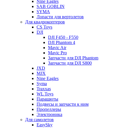
Nine Eagles
SAB GOBLIN
SYMA
Лопасти для вертолетов
Для квадрокоптеров
CS Toys
DJI
DJI F450 - F550
DJI Phantom 4
Mavic Air
Mavic Pro
Запчасти для DJI Phantom
Запчасти для DJI S800
JXD
MJX
Nine Eagles
Syma
Traxxas
WL Toys
Парашюты
Подвесы и запчасти к ним
Пропеллеры
Электроника
Для самолетов
EasySky