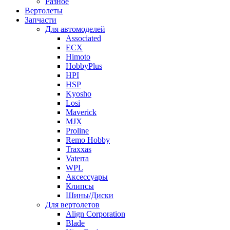
Разное
Вертолеты
Запчасти
Для автомоделей
Associated
ECX
Himoto
HobbyPlus
HPI
HSP
Kyosho
Losi
Maverick
MJX
Proline
Remo Hobby
Traxxas
Vaterra
WPL
Аксессуары
Клипсы
Шины/Диски
Для вертолетов
Align Corporation
Blade