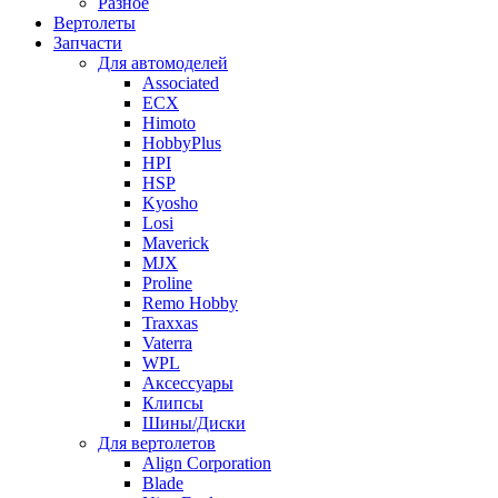
Разное
Вертолеты
Запчасти
Для автомоделей
Associated
ECX
Himoto
HobbyPlus
HPI
HSP
Kyosho
Losi
Maverick
MJX
Proline
Remo Hobby
Traxxas
Vaterra
WPL
Аксессуары
Клипсы
Шины/Диски
Для вертолетов
Align Corporation
Blade