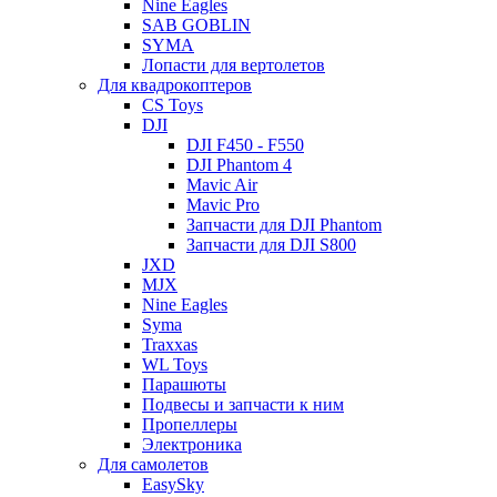
Nine Eagles
SAB GOBLIN
SYMA
Лопасти для вертолетов
Для квадрокоптеров
CS Toys
DJI
DJI F450 - F550
DJI Phantom 4
Mavic Air
Mavic Pro
Запчасти для DJI Phantom
Запчасти для DJI S800
JXD
MJX
Nine Eagles
Syma
Traxxas
WL Toys
Парашюты
Подвесы и запчасти к ним
Пропеллеры
Электроника
Для самолетов
EasySky