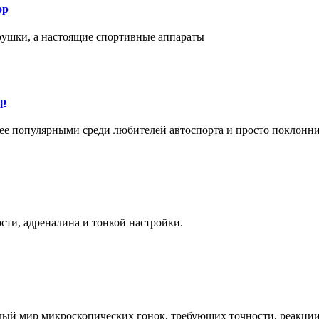
ор
рушки, а настоящие спортивные аппараты
ор
лее популярными среди любителей автоспорта и просто поклонн
ти, адреналина и тонкой настройки.
елый мир микроскопических гонок, требующих точности, реакци