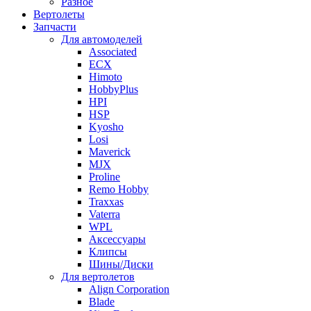
Разное
Вертолеты
Запчасти
Для автомоделей
Associated
ECX
Himoto
HobbyPlus
HPI
HSP
Kyosho
Losi
Maverick
MJX
Proline
Remo Hobby
Traxxas
Vaterra
WPL
Аксессуары
Клипсы
Шины/Диски
Для вертолетов
Align Corporation
Blade