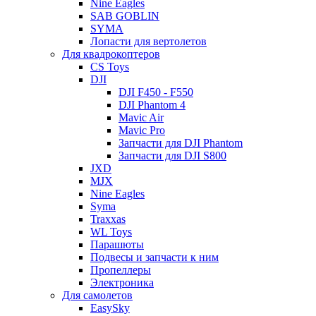
Nine Eagles
SAB GOBLIN
SYMA
Лопасти для вертолетов
Для квадрокоптеров
CS Toys
DJI
DJI F450 - F550
DJI Phantom 4
Mavic Air
Mavic Pro
Запчасти для DJI Phantom
Запчасти для DJI S800
JXD
MJX
Nine Eagles
Syma
Traxxas
WL Toys
Парашюты
Подвесы и запчасти к ним
Пропеллеры
Электроника
Для самолетов
EasySky