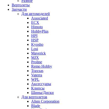
Разное
Вертолеты
Запчасти
Для автомоделей
Associated
ECX
Himoto
HobbyPlus
HPI
HSP
Kyosho
Losi
Maverick
MJX
Proline
Remo Hobby
Traxxas
Vaterra
WPL
Аксессуары
Клипсы
Шины/Диски
Для вертолетов
Align Corporation
Blade