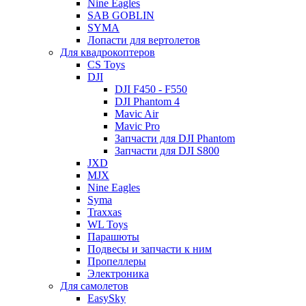
Nine Eagles
SAB GOBLIN
SYMA
Лопасти для вертолетов
Для квадрокоптеров
CS Toys
DJI
DJI F450 - F550
DJI Phantom 4
Mavic Air
Mavic Pro
Запчасти для DJI Phantom
Запчасти для DJI S800
JXD
MJX
Nine Eagles
Syma
Traxxas
WL Toys
Парашюты
Подвесы и запчасти к ним
Пропеллеры
Электроника
Для самолетов
EasySky