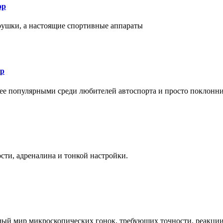
ор
рушки, а настоящие спортивные аппараты
ор
лее популярными среди любителей автоспорта и просто поклонн
ти, адреналина и тонкой настройки.
елый мир микроскопических гонок, требующих точности, реакци