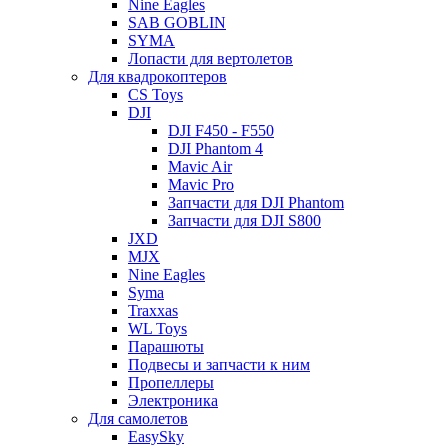
Nine Eagles
SAB GOBLIN
SYMA
Лопасти для вертолетов
Для квадрокоптеров
CS Toys
DJI
DJI F450 - F550
DJI Phantom 4
Mavic Air
Mavic Pro
Запчасти для DJI Phantom
Запчасти для DJI S800
JXD
MJX
Nine Eagles
Syma
Traxxas
WL Toys
Парашюты
Подвесы и запчасти к ним
Пропеллеры
Электроника
Для самолетов
EasySky