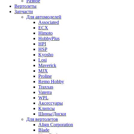
Разное
Вертолеты
Запчасти
Для автомоделей
Associated
ECX
Himoto
HobbyPlus
HPI
HSP
Kyosho
Losi
Maverick
MJX
Proline
Remo Hobby
Traxxas
Vaterra
WPL
Аксессуары
Клипсы
Шины/Диски
Для вертолетов
Align Corporation
Blade