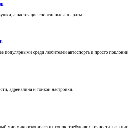
ор
рушки, а настоящие спортивные аппараты
ор
лее популярными среди любителей автоспорта и просто поклонн
ти, адреналина и тонкой настройки.
елый мир микроскопических гонок, требующих точности, реакци