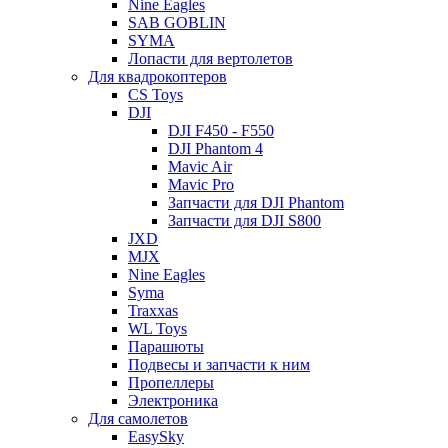
Nine Eagles
SAB GOBLIN
SYMA
Лопасти для вертолетов
Для квадрокоптеров
CS Toys
DJI
DJI F450 - F550
DJI Phantom 4
Mavic Air
Mavic Pro
Запчасти для DJI Phantom
Запчасти для DJI S800
JXD
MJX
Nine Eagles
Syma
Traxxas
WL Toys
Парашюты
Подвесы и запчасти к ним
Пропеллеры
Электроника
Для самолетов
EasySky