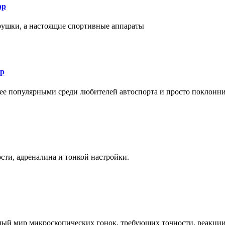
ор
рушки, а настоящие спортивные аппараты
ор
лее популярными среди любителей автоспорта и просто поклонн
ти, адреналина и тонкой настройки.
елый мир микроскопических гонок, требующих точности, реакци