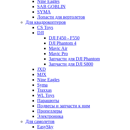
Nine Eagles
SAB GOBLIN
SYMA
Лопасти для вертолетов
Для квадрокоптеров
CS Toys
DJI
DJI F450 - F550
DJI Phantom 4
Mavic Air
Mavic Pro
Запчасти для DJI Phantom
Запчасти для DJI S800
JXD
MJX
Nine Eagles
Syma
Traxxas
WL Toys
Парашюты
Подвесы и запчасти к ним
Пропеллеры
Электроника
Для самолетов
EasySky