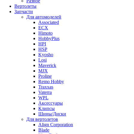
Разное
Вертолеты
Запчасти
Для автомоделей
Associated
ECX
Himoto
HobbyPlus
HPI
HSP
Kyosho
Losi
Maverick
MJX
Proline
Remo Hobby
Traxxas
Vaterra
WPL
Аксессуары
Клипсы
Шины/Диски
Для вертолетов
Align Corporation
Blade