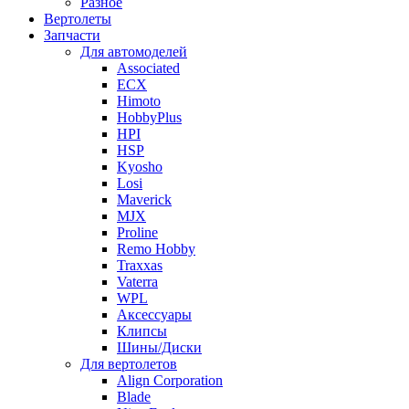
Разное
Вертолеты
Запчасти
Для автомоделей
Associated
ECX
Himoto
HobbyPlus
HPI
HSP
Kyosho
Losi
Maverick
MJX
Proline
Remo Hobby
Traxxas
Vaterra
WPL
Аксессуары
Клипсы
Шины/Диски
Для вертолетов
Align Corporation
Blade