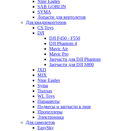
Nine Eagles
SAB GOBLIN
SYMA
Лопасти для вертолетов
Для квадрокоптеров
CS Toys
DJI
DJI F450 - F550
DJI Phantom 4
Mavic Air
Mavic Pro
Запчасти для DJI Phantom
Запчасти для DJI S800
JXD
MJX
Nine Eagles
Syma
Traxxas
WL Toys
Парашюты
Подвесы и запчасти к ним
Пропеллеры
Электроника
Для самолетов
EasySky