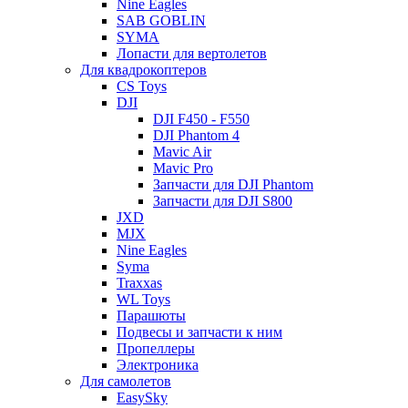
Nine Eagles
SAB GOBLIN
SYMA
Лопасти для вертолетов
Для квадрокоптеров
CS Toys
DJI
DJI F450 - F550
DJI Phantom 4
Mavic Air
Mavic Pro
Запчасти для DJI Phantom
Запчасти для DJI S800
JXD
MJX
Nine Eagles
Syma
Traxxas
WL Toys
Парашюты
Подвесы и запчасти к ним
Пропеллеры
Электроника
Для самолетов
EasySky