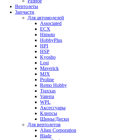
Разное
Вертолеты
Запчасти
Для автомоделей
Associated
ECX
Himoto
HobbyPlus
HPI
HSP
Kyosho
Losi
Maverick
MJX
Proline
Remo Hobby
Traxxas
Vaterra
WPL
Аксессуары
Клипсы
Шины/Диски
Для вертолетов
Align Corporation
Blade