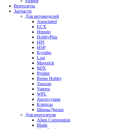
Разное
Вертолеты
Запчасти
Для автомоделей
Associated
ECX
Himoto
HobbyPlus
HPI
HSP
Kyosho
Losi
Maverick
MJX
Proline
Remo Hobby
Traxxas
Vaterra
WPL
Аксессуары
Клипсы
Шины/Диски
Для вертолетов
Align Corporation
Blade