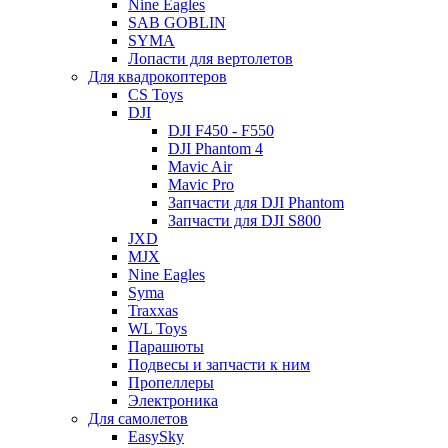
Nine Eagles
SAB GOBLIN
SYMA
Лопасти для вертолетов
Для квадрокоптеров
CS Toys
DJI
DJI F450 - F550
DJI Phantom 4
Mavic Air
Mavic Pro
Запчасти для DJI Phantom
Запчасти для DJI S800
JXD
MJX
Nine Eagles
Syma
Traxxas
WL Toys
Парашюты
Подвесы и запчасти к ним
Пропеллеры
Электроника
Для самолетов
EasySky