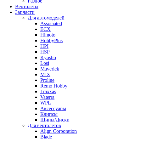
Разное
Вертолеты
Запчасти
Для автомоделей
Associated
ECX
Himoto
HobbyPlus
HPI
HSP
Kyosho
Losi
Maverick
MJX
Proline
Remo Hobby
Traxxas
Vaterra
WPL
Аксессуары
Клипсы
Шины/Диски
Для вертолетов
Align Corporation
Blade