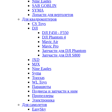
Nine Eagles
SAB GOBLIN
SYMA
Лопасти для вертолетов
Для квадрокоптеров
CS Toys
DJI
DJI F450 - F550
DJI Phantom 4
Mavic Air
Mavic Pro
Запчасти для DJI Phantom
Запчасти для DJI S800
JXD
MJX
Nine Eagles
Syma
Traxxas
WL Toys
Парашюты
Подвесы и запчасти к ним
Пропеллеры
Электроника
Для самолетов
EasySky