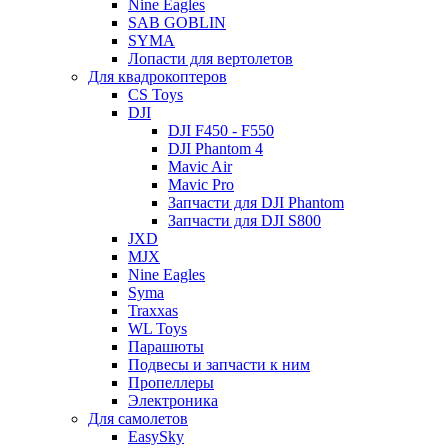
Nine Eagles
SAB GOBLIN
SYMA
Лопасти для вертолетов
Для квадрокоптеров
CS Toys
DJI
DJI F450 - F550
DJI Phantom 4
Mavic Air
Mavic Pro
Запчасти для DJI Phantom
Запчасти для DJI S800
JXD
MJX
Nine Eagles
Syma
Traxxas
WL Toys
Парашюты
Подвесы и запчасти к ним
Пропеллеры
Электроника
Для самолетов
EasySky