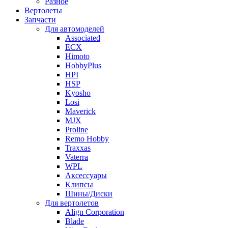
Разное
Вертолеты
Запчасти
Для автомоделей
Associated
ECX
Himoto
HobbyPlus
HPI
HSP
Kyosho
Losi
Maverick
MJX
Proline
Remo Hobby
Traxxas
Vaterra
WPL
Аксессуары
Клипсы
Шины/Диски
Для вертолетов
Align Corporation
Blade