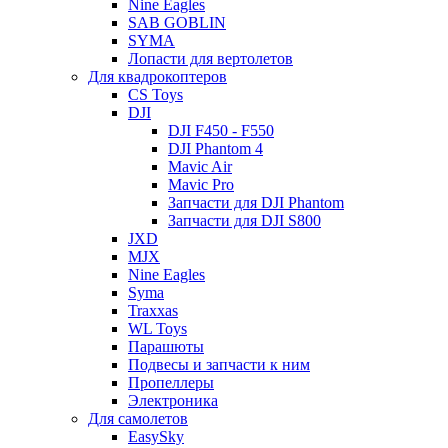
Nine Eagles
SAB GOBLIN
SYMA
Лопасти для вертолетов
Для квадрокоптеров
CS Toys
DJI
DJI F450 - F550
DJI Phantom 4
Mavic Air
Mavic Pro
Запчасти для DJI Phantom
Запчасти для DJI S800
JXD
MJX
Nine Eagles
Syma
Traxxas
WL Toys
Парашюты
Подвесы и запчасти к ним
Пропеллеры
Электроника
Для самолетов
EasySky