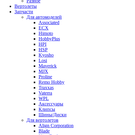
Разное
Вертолеты
Запчасти
Для автомоделей
Associated
ECX
Himoto
HobbyPlus
HPI
HSP
Kyosho
Losi
Maverick
MJX
Proline
Remo Hobby
Traxxas
Vaterra
WPL
Аксессуары
Клипсы
Шины/Диски
Для вертолетов
Align Corporation
Blade