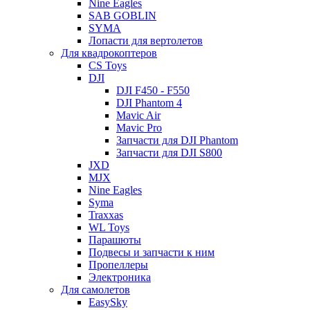
Nine Eagles
SAB GOBLIN
SYMA
Лопасти для вертолетов
Для квадрокоптеров
CS Toys
DJI
DJI F450 - F550
DJI Phantom 4
Mavic Air
Mavic Pro
Запчасти для DJI Phantom
Запчасти для DJI S800
JXD
MJX
Nine Eagles
Syma
Traxxas
WL Toys
Парашюты
Подвесы и запчасти к ним
Пропеллеры
Электроника
Для самолетов
EasySky