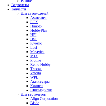
Разное
Вертолеты
Запчасти
Для автомоделей
Associated
ECX
Himoto
HobbyPlus
HPI
HSP
Kyosho
Losi
Maverick
MJX
Proline
Remo Hobby
Traxxas
Vaterra
WPL
Аксессуары
Клипсы
Шины/Диски
Для вертолетов
Align Corporation
Blade