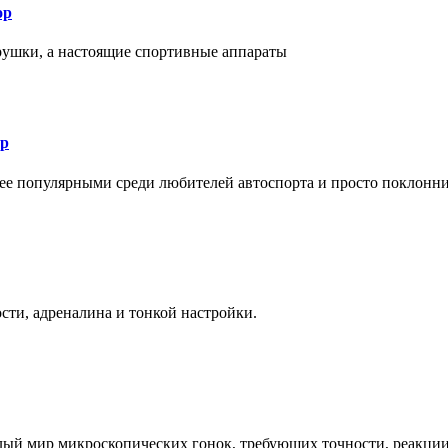
ор
рушки, а настоящие спортивные аппараты
ор
лее популярными среди любителей автоспорта и просто поклонн
ти, адреналина и тонкой настройки.
елый мир микроскопических гонок, требующих точности, реакци