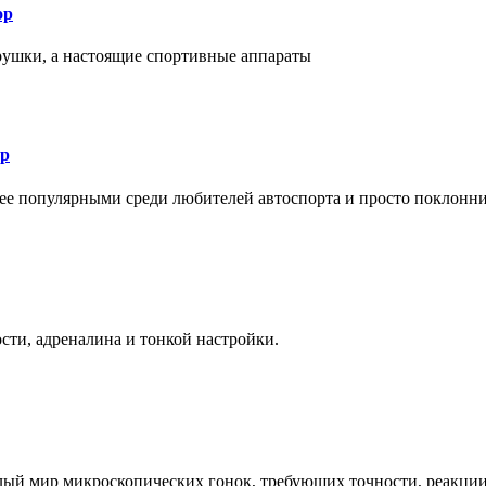
ор
рушки, а настоящие спортивные аппараты
ор
лее популярными среди любителей автоспорта и просто поклонн
ти, адреналина и тонкой настройки.
елый мир микроскопических гонок, требующих точности, реакци