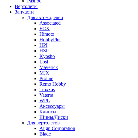
Разное
Вертолеты
Запчасти
Для автомоделей
Associated
ECX
Himoto
HobbyPlus
HPI
HSP
Kyosho
Losi
Maverick
MJX
Proline
Remo Hobby
Traxxas
Vaterra
WPL
Аксессуары
Клипсы
Шины/Диски
Для вертолетов
Align Corporation
Blade