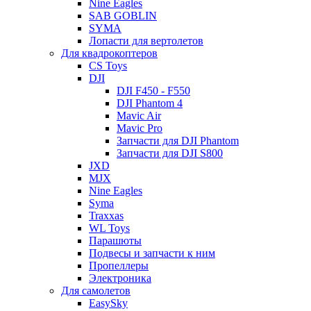
Nine Eagles
SAB GOBLIN
SYMA
Лопасти для вертолетов
Для квадрокоптеров
CS Toys
DJI
DJI F450 - F550
DJI Phantom 4
Mavic Air
Mavic Pro
Запчасти для DJI Phantom
Запчасти для DJI S800
JXD
MJX
Nine Eagles
Syma
Traxxas
WL Toys
Парашюты
Подвесы и запчасти к ним
Пропеллеры
Электроника
Для самолетов
EasySky