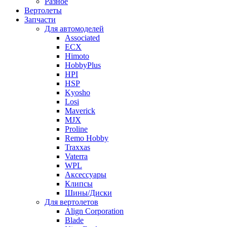
Разное
Вертолеты
Запчасти
Для автомоделей
Associated
ECX
Himoto
HobbyPlus
HPI
HSP
Kyosho
Losi
Maverick
MJX
Proline
Remo Hobby
Traxxas
Vaterra
WPL
Аксессуары
Клипсы
Шины/Диски
Для вертолетов
Align Corporation
Blade