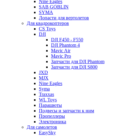
Nine Eagles
SAB GOBLIN
SYMA
Лопасти для вертолетов
Для квадрокоптеров
CS Toys
DJI
DJI F450 - F550
DJI Phantom 4
Mavic Air
Mavic Pro
Запчасти для DJI Phantom
Запчасти для DJI S800
JXD
MJX
Nine Eagles
Syma
Traxxas
WL Toys
Парашюты
Подвесы и запчасти к ним
Пропеллеры
Электроника
Для самолетов
EasySky