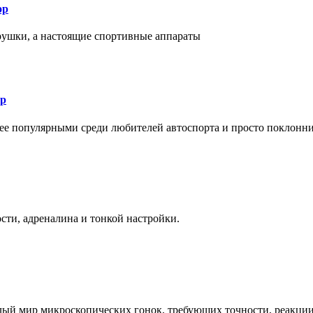
ор
рушки, а настоящие спортивные аппараты
ор
лее популярными среди любителей автоспорта и просто поклонн
ти, адреналина и тонкой настройки.
елый мир микроскопических гонок, требующих точности, реакци