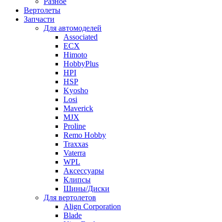
Разное
Вертолеты
Запчасти
Для автомоделей
Associated
ECX
Himoto
HobbyPlus
HPI
HSP
Kyosho
Losi
Maverick
MJX
Proline
Remo Hobby
Traxxas
Vaterra
WPL
Аксессуары
Клипсы
Шины/Диски
Для вертолетов
Align Corporation
Blade