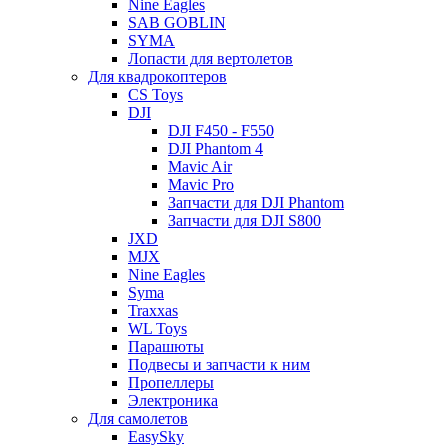
Nine Eagles
SAB GOBLIN
SYMA
Лопасти для вертолетов
Для квадрокоптеров
CS Toys
DJI
DJI F450 - F550
DJI Phantom 4
Mavic Air
Mavic Pro
Запчасти для DJI Phantom
Запчасти для DJI S800
JXD
MJX
Nine Eagles
Syma
Traxxas
WL Toys
Парашюты
Подвесы и запчасти к ним
Пропеллеры
Электроника
Для самолетов
EasySky