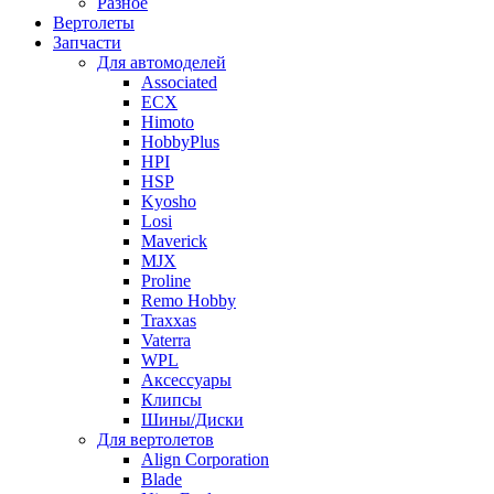
Разное
Вертолеты
Запчасти
Для автомоделей
Associated
ECX
Himoto
HobbyPlus
HPI
HSP
Kyosho
Losi
Maverick
MJX
Proline
Remo Hobby
Traxxas
Vaterra
WPL
Аксессуары
Клипсы
Шины/Диски
Для вертолетов
Align Corporation
Blade