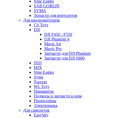
Nine Eagles
SAB GOBLIN
SYMA
Лопасти для вертолетов
Для квадрокоптеров
CS Toys
DJI
DJI F450 - F550
DJI Phantom 4
Mavic Air
Mavic Pro
Запчасти для DJI Phantom
Запчасти для DJI S800
JXD
MJX
Nine Eagles
Syma
Traxxas
WL Toys
Парашюты
Подвесы и запчасти к ним
Пропеллеры
Электроника
Для самолетов
EasySky