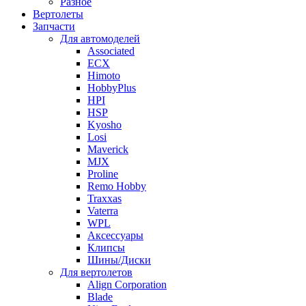
Разное
Вертолеты
Запчасти
Для автомоделей
Associated
ECX
Himoto
HobbyPlus
HPI
HSP
Kyosho
Losi
Maverick
MJX
Proline
Remo Hobby
Traxxas
Vaterra
WPL
Аксессуары
Клипсы
Шины/Диски
Для вертолетов
Align Corporation
Blade