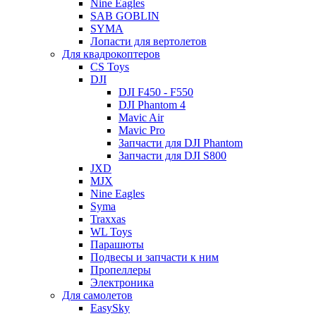
Nine Eagles
SAB GOBLIN
SYMA
Лопасти для вертолетов
Для квадрокоптеров
CS Toys
DJI
DJI F450 - F550
DJI Phantom 4
Mavic Air
Mavic Pro
Запчасти для DJI Phantom
Запчасти для DJI S800
JXD
MJX
Nine Eagles
Syma
Traxxas
WL Toys
Парашюты
Подвесы и запчасти к ним
Пропеллеры
Электроника
Для самолетов
EasySky