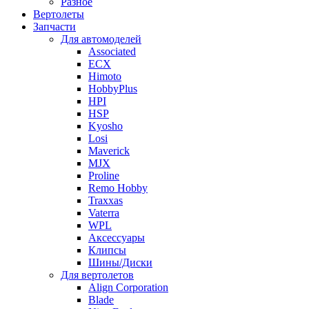
Разное
Вертолеты
Запчасти
Для автомоделей
Associated
ECX
Himoto
HobbyPlus
HPI
HSP
Kyosho
Losi
Maverick
MJX
Proline
Remo Hobby
Traxxas
Vaterra
WPL
Аксессуары
Клипсы
Шины/Диски
Для вертолетов
Align Corporation
Blade