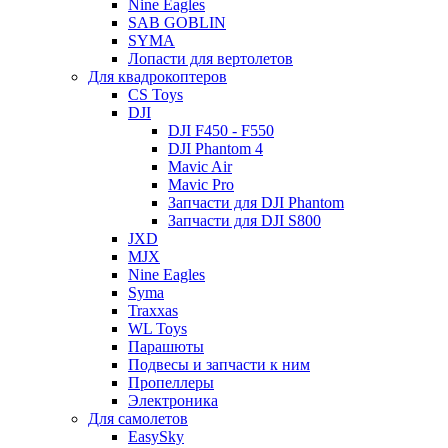
Nine Eagles
SAB GOBLIN
SYMA
Лопасти для вертолетов
Для квадрокоптеров
CS Toys
DJI
DJI F450 - F550
DJI Phantom 4
Mavic Air
Mavic Pro
Запчасти для DJI Phantom
Запчасти для DJI S800
JXD
MJX
Nine Eagles
Syma
Traxxas
WL Toys
Парашюты
Подвесы и запчасти к ним
Пропеллеры
Электроника
Для самолетов
EasySky