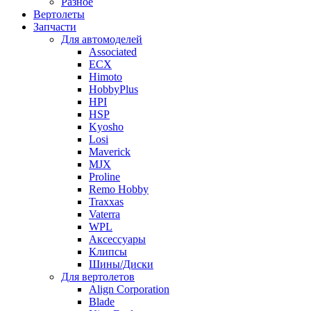
Разное
Вертолеты
Запчасти
Для автомоделей
Associated
ECX
Himoto
HobbyPlus
HPI
HSP
Kyosho
Losi
Maverick
MJX
Proline
Remo Hobby
Traxxas
Vaterra
WPL
Аксессуары
Клипсы
Шины/Диски
Для вертолетов
Align Corporation
Blade