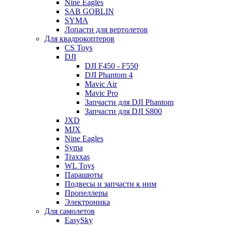
Nine Eagles
SAB GOBLIN
SYMA
Лопасти для вертолетов
Для квадрокоптеров
CS Toys
DJI
DJI F450 - F550
DJI Phantom 4
Mavic Air
Mavic Pro
Запчасти для DJI Phantom
Запчасти для DJI S800
JXD
MJX
Nine Eagles
Syma
Traxxas
WL Toys
Парашюты
Подвесы и запчасти к ним
Пропеллеры
Электроника
Для самолетов
EasySky