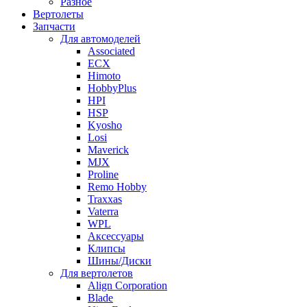
Разное
Вертолеты
Запчасти
Для автомоделей
Associated
ECX
Himoto
HobbyPlus
HPI
HSP
Kyosho
Losi
Maverick
MJX
Proline
Remo Hobby
Traxxas
Vaterra
WPL
Аксессуары
Клипсы
Шины/Диски
Для вертолетов
Align Corporation
Blade