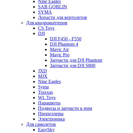
Nine Eagles
SAB GOBLIN
SYMA
Лопасти для вертолетов
Для квадрокоптеров
CS Toys
DJI
DJI F450 - F550
DJI Phantom 4
Mavic Air
Mavic Pro
Запчасти для DJI Phantom
Запчасти для DJI S800
JXD
MJX
Nine Eagles
Syma
Traxxas
WL Toys
Парашюты
Подвесы и запчасти к ним
Пропеллеры
Электроника
Для самолетов
EasySky