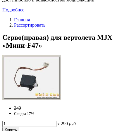
Подробнее
Главная
Рассортировать
Серво(правая) для вертолета MJX
«Мини-F47»
349
Скидка 17%
290
руб
x