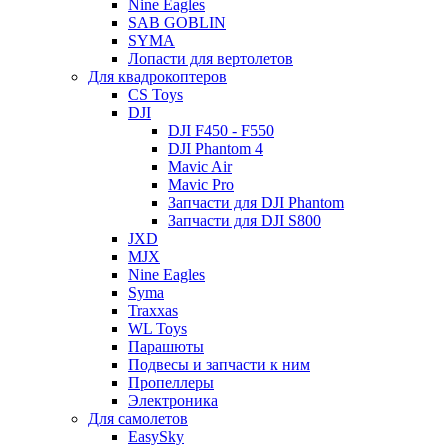
Nine Eagles
SAB GOBLIN
SYMA
Лопасти для вертолетов
Для квадрокоптеров
CS Toys
DJI
DJI F450 - F550
DJI Phantom 4
Mavic Air
Mavic Pro
Запчасти для DJI Phantom
Запчасти для DJI S800
JXD
MJX
Nine Eagles
Syma
Traxxas
WL Toys
Парашюты
Подвесы и запчасти к ним
Пропеллеры
Электроника
Для самолетов
EasySky