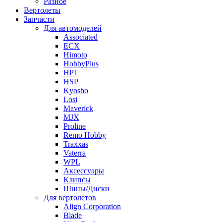
Разное
Вертолеты
Запчасти
Для автомоделей
Associated
ECX
Himoto
HobbyPlus
HPI
HSP
Kyosho
Losi
Maverick
MJX
Proline
Remo Hobby
Traxxas
Vaterra
WPL
Аксессуары
Клипсы
Шины/Диски
Для вертолетов
Align Corporation
Blade