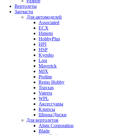
Разное
Вертолеты
Запчасти
Для автомоделей
Associated
ECX
Himoto
HobbyPlus
HPI
HSP
Kyosho
Losi
Maverick
MJX
Proline
Remo Hobby
Traxxas
Vaterra
WPL
Аксессуары
Клипсы
Шины/Диски
Для вертолетов
Align Corporation
Blade