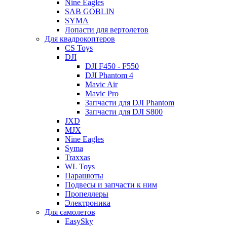
Nine Eagles
SAB GOBLIN
SYMA
Лопасти для вертолетов
Для квадрокоптеров
CS Toys
DJI
DJI F450 - F550
DJI Phantom 4
Mavic Air
Mavic Pro
Запчасти для DJI Phantom
Запчасти для DJI S800
JXD
MJX
Nine Eagles
Syma
Traxxas
WL Toys
Парашюты
Подвесы и запчасти к ним
Пропеллеры
Электроника
Для самолетов
EasySky