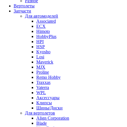
Разное
Вертолеты
Запчасти
Для автомоделей
Associated
ECX
Himoto
HobbyPlus
HPI
HSP
Kyosho
Losi
Maverick
MJX
Proline
Remo Hobby
Traxxas
Vaterra
WPL
Аксессуары
Клипсы
Шины/Диски
Для вертолетов
Align Corporation
Blade