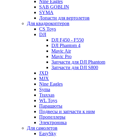
Nine Eagles
SAB GOBLIN
SYMA
Лопасти для вертолетов
Для квадрокоптеров
CS Toys
DJI
DJI F450 - F550
DJI Phantom 4
Mavic Air
Mavic Pro
Запчасти для DJI Phantom
Запчасти для DJI S800
JXD
MJX
Nine Eagles
Syma
Traxxas
WL Toys
Парашюты
Подвесы и запчасти к ним
Пропеллеры
Электроника
Для самолетов
EasySky