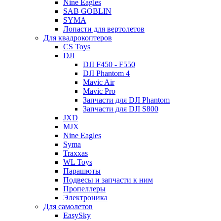
Nine Eagles
SAB GOBLIN
SYMA
Лопасти для вертолетов
Для квадрокоптеров
CS Toys
DJI
DJI F450 - F550
DJI Phantom 4
Mavic Air
Mavic Pro
Запчасти для DJI Phantom
Запчасти для DJI S800
JXD
MJX
Nine Eagles
Syma
Traxxas
WL Toys
Парашюты
Подвесы и запчасти к ним
Пропеллеры
Электроника
Для самолетов
EasySky