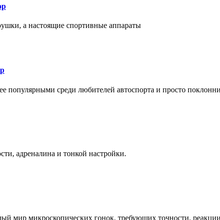
ор
рушки, а настоящие спортивные аппараты
ор
лее популярными среди любителей автоспорта и просто поклонн
ти, адреналина и тонкой настройки.
елый мир микроскопических гонок, требующих точности, реакци