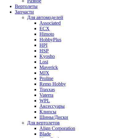
Разное
Вертолеты
Запчасти
Для автомоделей
Associated
ECX
Himoto
HobbyPlus
HPI
HSP
Kyosho
Losi
Maverick
MJX
Proline
Remo Hobby
Traxxas
Vaterra
WPL
Аксессуары
Клипсы
Шины/Диски
Для вертолетов
Align Corporation
Blade