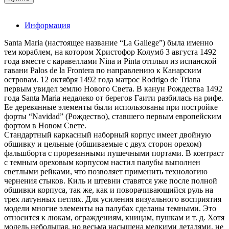
Информация
Santa Maria (настоящее название “La Gallege”) была именно
тем кораблем, на котором Христофор Колумб 3 августа 1492
года вместе с каравеллами Nina и Pinta отплыл из испанской
гавани Palos de la Frontera по направлению к Канарским
островам. 12 октября 1492 года матрос Rodrigo de Triana
первым увидел землю Нового Света. В канун Рождества 1492
года Santa Maria недалеко от берегов Гаити разбилась на рифе.
Ее деревянные элементы были использованы при постройке
форты “Navidad” (Рождество), ставшего первым европейским
фортом в Новом Свете.
Стандартный каркасный наборный корпус имеет двойную
обшивку и цельные (обшиваемые с двух сторон орехом)
фальшборта с прорезанными пушечными портами. В контраст
с темным ореховым корпусом настил палубы выполнен
светлыми рейками, что позволяет применить технологию
чернения стыков. Киль и штевни ставятся уже после полной
обшивки корпуса, так же, как и поворачивающийся руль на
трех латунных петлях. Для усиления визуального восприятия
модели многие элементы на палубах сделаны темными. Это
относится к люкам, ограждениям, кницам, пушкам и т. д. Хотя
модель небольшая, но весьма насыщена мелкими деталями, не