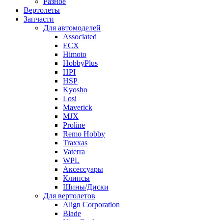
Разное
Вертолеты
Запчасти
Для автомоделей
Associated
ECX
Himoto
HobbyPlus
HPI
HSP
Kyosho
Losi
Maverick
MJX
Proline
Remo Hobby
Traxxas
Vaterra
WPL
Аксессуары
Клипсы
Шины/Диски
Для вертолетов
Align Corporation
Blade