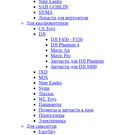
Nine Eagles
SAB GOBLIN
SYMA
Лопасти для вертолетов
Для квадрокоптеров
CS Toys
DJI
DJI F450 - F550
DJI Phantom 4
Mavic Air
Mavic Pro
Запчасти для DJI Phantom
Запчасти для DJI S800
JXD
MJX
Nine Eagles
Syma
Traxxas
WL Toys
Парашюты
Подвесы и запчасти к ним
Пропеллеры
Электроника
Для самолетов
EasySky