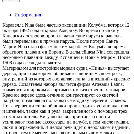
Информация
Каравелла Nina была частью экспедиции Колубма, которая 12
октября 1492 года открыла Америку. Во время стоянки у
Канарских островов простые латинские паруса каравеллы
были переделаны в прямые паруса. После потери Санта
Марии Nina стала флагманским кораблем Колумба во время
обратного плавания в Европу. В дальнейшем Nina совершила
несколько плаваний между Испанией и Новым Миром. После
1508 года ее следы теряются.
Материалом для постройки модели судна «Нинья» выступает
дерево, при этом корпус обшивается двойным слоем реек,
внутренний из которых составляет липа, а внешний - красное
дерево. Создателем набора является фирма Artesania Latina,
знаменитая широким ассортиментом качественных товаров.
Красное дерево здесь отлично контрастирует со светлой
палубой, позволяя использовать методику чернения стыков.
По завершении этапа обшивки производится установка киля
и штевней, также как и руля, закрепленного с помощью трех
латунных петель. Визуальное восприятие экспоната
усиливают темные аксессуары на палубе, в том числе пушки,
люки и ограждения. В целом речь идет о небольшом изделии,
которое, тем не менее, насыщено целым рядом мелких