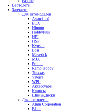
Разное
Вертолеты
Запчасти
Для автомоделей
Associated
ECX
Himoto
HobbyPlus
HPI
HSP
Kyosho
Losi
Maverick
MJX
Proline
Remo Hobby
Traxxas
Vaterra
WPL
Аксессуары
Клипсы
Шины/Диски
Для вертолетов
Align Corporation
Blade