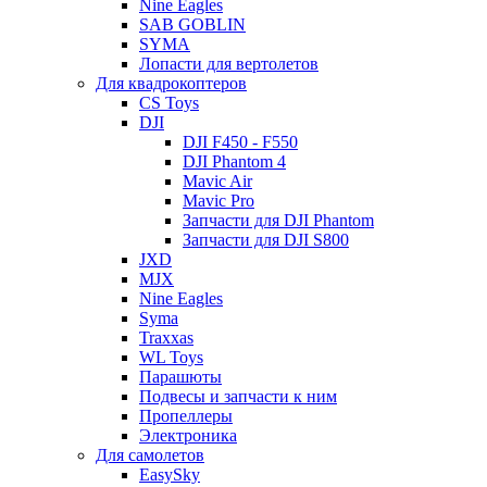
Nine Eagles
SAB GOBLIN
SYMA
Лопасти для вертолетов
Для квадрокоптеров
CS Toys
DJI
DJI F450 - F550
DJI Phantom 4
Mavic Air
Mavic Pro
Запчасти для DJI Phantom
Запчасти для DJI S800
JXD
MJX
Nine Eagles
Syma
Traxxas
WL Toys
Парашюты
Подвесы и запчасти к ним
Пропеллеры
Электроника
Для самолетов
EasySky