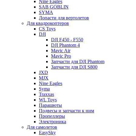
Nine Eagles
SAB GOBLIN
SYMA
Лопасти для вертолетов
Для квадрокоптеров
CS Toys
DJI
DJI F450 - F550
DJI Phantom 4
Mavic Air
Mavic Pro
Запчасти для DJI Phantom
Запчасти для DJI S800
JXD
MJX
Nine Eagles
Syma
Traxxas
WL Toys
Парашюты
Подвесы и запчасти к ним
Пропеллеры
Электроника
Для самолетов
EasySky