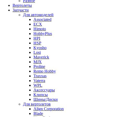
Разное
Вертолеты
Запчасти
Для автомоделей
Associated
ECX
Himoto
HobbyPlus
HPI
HSP
Kyosho
Losi
Maverick
MJX
Proline
Remo Hobby
Traxxas
Vaterra
WPL
Аксессуары
Клипсы
Шины/Диски
Для вертолетов
Align Corporation
Blade