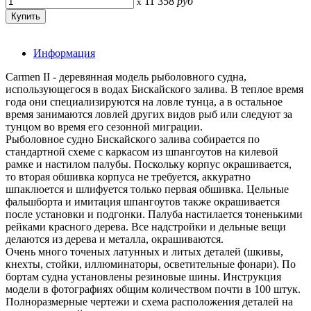
11 358
руб
x
Информация
Carmen II - деревянная модель рыболовного судна,
использующегося в водах Бискайского залива. В теплое время
года они специализируются на ловле тунца, а в остальное
время занимаются ловлей других видов рыб или следуют за
тунцом во время его сезонной миграции.
Рыболовное судно Бискайского залива собирается по
стандартной схеме с каркасом из шпангоутов на килевой
рамке и настилом палубы. Поскольку корпус окрашивается,
то вторая обшивка корпуса не требуется, аккуратно
шпаклюется и шлифуется только первая обшивка. Цельные
фальшборта и имитация шпангоутов также окрашивается
после установки и подгонки. Палуба настилается тоненькими
рейками красного дерева. Все надстройки и дельные вещи
делаются из дерева и металла, окрашиваются.
Очень много точеных латунных и литых деталей (шкивы,
кнехты, стойки, иллюминаторы, осветительные фонари). По
бортам судна установлены резиновые шины. Инструкция
модели в фотографиях общим количеством почти в 100 штук.
Полноразмерные чертежи и схема расположения деталей на