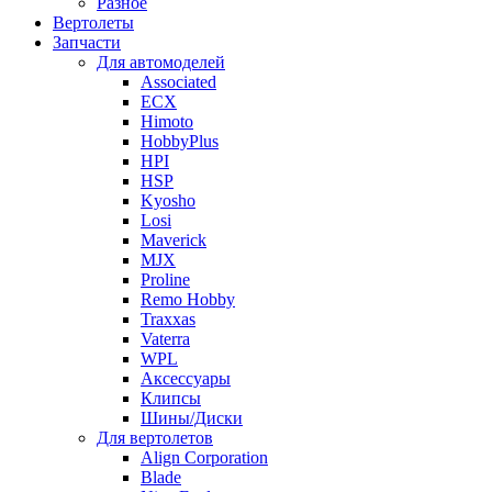
Разное
Вертолеты
Запчасти
Для автомоделей
Associated
ECX
Himoto
HobbyPlus
HPI
HSP
Kyosho
Losi
Maverick
MJX
Proline
Remo Hobby
Traxxas
Vaterra
WPL
Аксессуары
Клипсы
Шины/Диски
Для вертолетов
Align Corporation
Blade