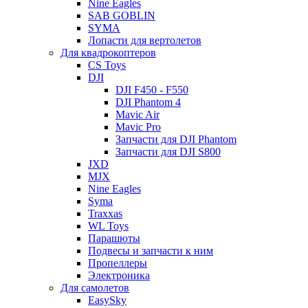
Nine Eagles
SAB GOBLIN
SYMA
Лопасти для вертолетов
Для квадрокоптеров
CS Toys
DJI
DJI F450 - F550
DJI Phantom 4
Mavic Air
Mavic Pro
Запчасти для DJI Phantom
Запчасти для DJI S800
JXD
MJX
Nine Eagles
Syma
Traxxas
WL Toys
Парашюты
Подвесы и запчасти к ним
Пропеллеры
Электроника
Для самолетов
EasySky