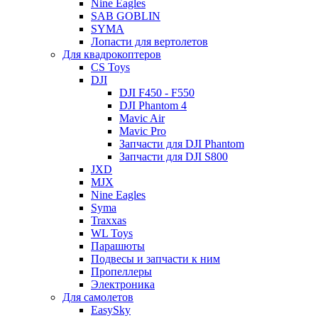
Nine Eagles
SAB GOBLIN
SYMA
Лопасти для вертолетов
Для квадрокоптеров
CS Toys
DJI
DJI F450 - F550
DJI Phantom 4
Mavic Air
Mavic Pro
Запчасти для DJI Phantom
Запчасти для DJI S800
JXD
MJX
Nine Eagles
Syma
Traxxas
WL Toys
Парашюты
Подвесы и запчасти к ним
Пропеллеры
Электроника
Для самолетов
EasySky