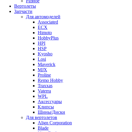
Разное
Вертолеты
Запчасти
Для автомоделей
Associated
ECX
Himoto
HobbyPlus
HPI
HSP
Kyosho
Losi
Maverick
MJX
Proline
Remo Hobby
Traxxas
Vaterra
WPL
Аксессуары
Клипсы
Шины/Диски
Для вертолетов
Align Corporation
Blade