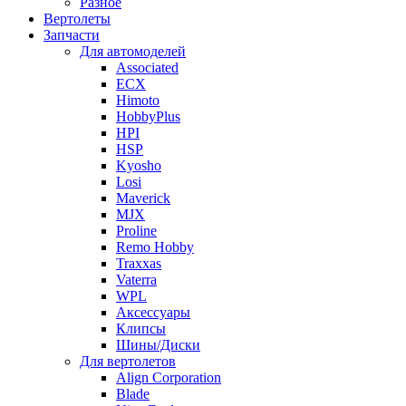
Разное
Вертолеты
Запчасти
Для автомоделей
Associated
ECX
Himoto
HobbyPlus
HPI
HSP
Kyosho
Losi
Maverick
MJX
Proline
Remo Hobby
Traxxas
Vaterra
WPL
Аксессуары
Клипсы
Шины/Диски
Для вертолетов
Align Corporation
Blade