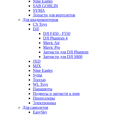
Nine Eagles
SAB GOBLIN
SYMA
Лопасти для вертолетов
Для квадрокоптеров
CS Toys
DJI
DJI F450 - F550
DJI Phantom 4
Mavic Air
Mavic Pro
Запчасти для DJI Phantom
Запчасти для DJI S800
JXD
MJX
Nine Eagles
Syma
Traxxas
WL Toys
Парашюты
Подвесы и запчасти к ним
Пропеллеры
Электроника
Для самолетов
EasySky