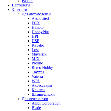
Разное
Вертолеты
Запчасти
Для автомоделей
Associated
ECX
Himoto
HobbyPlus
HPI
HSP
Kyosho
Losi
Maverick
MJX
Proline
Remo Hobby
Traxxas
Vaterra
WPL
Аксессуары
Клипсы
Шины/Диски
Для вертолетов
Align Corporation
Blade