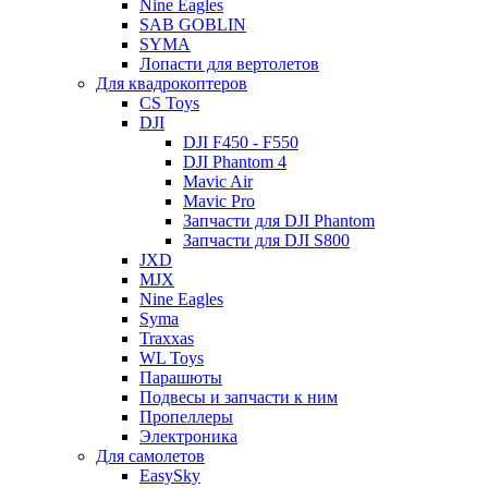
Nine Eagles
SAB GOBLIN
SYMA
Лопасти для вертолетов
Для квадрокоптеров
CS Toys
DJI
DJI F450 - F550
DJI Phantom 4
Mavic Air
Mavic Pro
Запчасти для DJI Phantom
Запчасти для DJI S800
JXD
MJX
Nine Eagles
Syma
Traxxas
WL Toys
Парашюты
Подвесы и запчасти к ним
Пропеллеры
Электроника
Для самолетов
EasySky