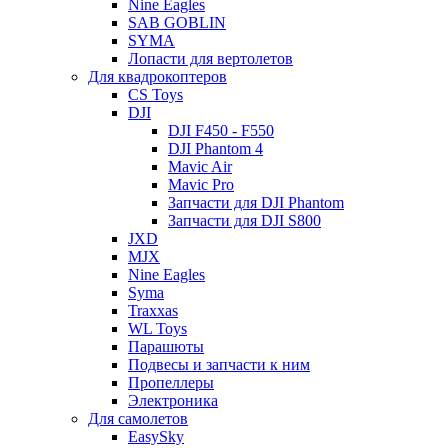
Nine Eagles
SAB GOBLIN
SYMA
Лопасти для вертолетов
Для квадрокоптеров
CS Toys
DJI
DJI F450 - F550
DJI Phantom 4
Mavic Air
Mavic Pro
Запчасти для DJI Phantom
Запчасти для DJI S800
JXD
MJX
Nine Eagles
Syma
Traxxas
WL Toys
Парашюты
Подвесы и запчасти к ним
Пропеллеры
Электроника
Для самолетов
EasySky