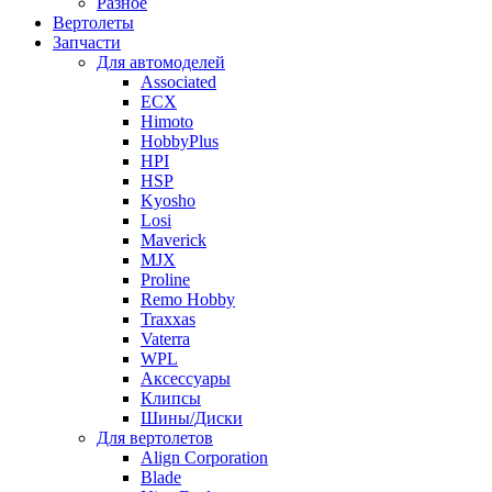
Разное
Вертолеты
Запчасти
Для автомоделей
Associated
ECX
Himoto
HobbyPlus
HPI
HSP
Kyosho
Losi
Maverick
MJX
Proline
Remo Hobby
Traxxas
Vaterra
WPL
Аксессуары
Клипсы
Шины/Диски
Для вертолетов
Align Corporation
Blade