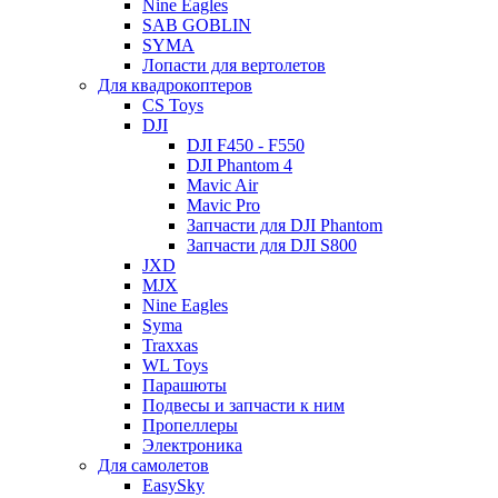
Nine Eagles
SAB GOBLIN
SYMA
Лопасти для вертолетов
Для квадрокоптеров
CS Toys
DJI
DJI F450 - F550
DJI Phantom 4
Mavic Air
Mavic Pro
Запчасти для DJI Phantom
Запчасти для DJI S800
JXD
MJX
Nine Eagles
Syma
Traxxas
WL Toys
Парашюты
Подвесы и запчасти к ним
Пропеллеры
Электроника
Для самолетов
EasySky