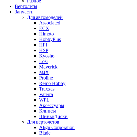
Разное
Вертолеты
Запчасти
Для автомоделей
Associated
ECX
Himoto
HobbyPlus
HPI
HSP
Kyosho
Losi
Maverick
MJX
Proline
Remo Hobby
Traxxas
Vaterra
WPL
Аксессуары
Клипсы
Шины/Диски
Для вертолетов
Align Corporation
Blade