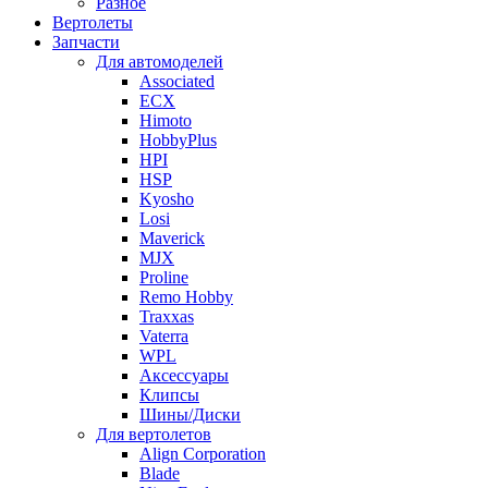
Разное
Вертолеты
Запчасти
Для автомоделей
Associated
ECX
Himoto
HobbyPlus
HPI
HSP
Kyosho
Losi
Maverick
MJX
Proline
Remo Hobby
Traxxas
Vaterra
WPL
Аксессуары
Клипсы
Шины/Диски
Для вертолетов
Align Corporation
Blade