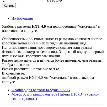
190
руб
x
Информация
Удобные разъемы
HXT 4.0 мм
позолоченные ''мама/папа'' в
пластиковом корпусе.
Особенностями обычных золотых разъемов являются частые
короткие замыкания и неприглядный внешний вид.
Использование защитного корпуса сделает ваш разъем
безопасным и аккуратным на вид. Защитный корпус - верный
путь избежать коротких замыканий.
Разъем легко паяется и является более прочным, чем разъемы
Т-образного типа.
Разъем рассчитан на ток около 93A.
В комплекте:
двойной разъем HXT 4.0 мм ''мама/папа'' в пластиковом
корпусе.
Флайбар для вертолета Syma S023G
Мотор A для квадрокоптера Hubsan H107D+ (красно-
синие провода)