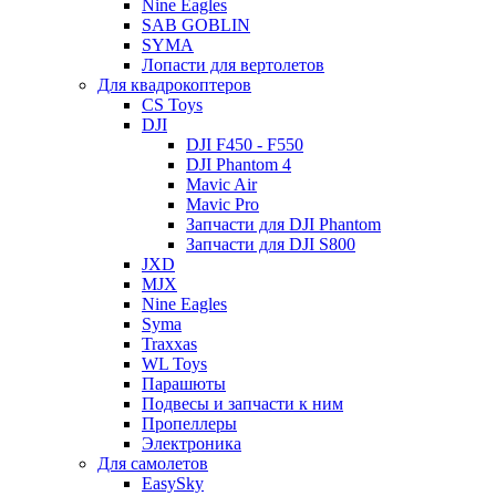
Nine Eagles
SAB GOBLIN
SYMA
Лопасти для вертолетов
Для квадрокоптеров
CS Toys
DJI
DJI F450 - F550
DJI Phantom 4
Mavic Air
Mavic Pro
Запчасти для DJI Phantom
Запчасти для DJI S800
JXD
MJX
Nine Eagles
Syma
Traxxas
WL Toys
Парашюты
Подвесы и запчасти к ним
Пропеллеры
Электроника
Для самолетов
EasySky